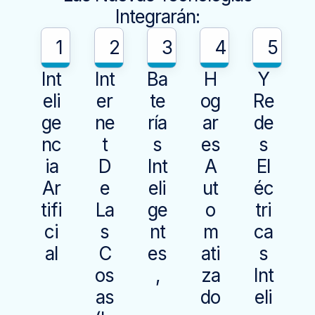
Integrarán:
1
2
3
4
5
Int
Int
Ba
H
Y
Eli
Er
Te
Og
Re
Ge
Ne
Ría
Ar
De
Nc
T
S
Es
S
Ia
D
Int
A
El
Ar
E
Eli
Ut
Éc
Tifi
La
Ge
O
Tri
Ci
S
Nt
M
Ca
Al
C
Es
Ati
S
Os
,
Za
Int
As
Do
Eli